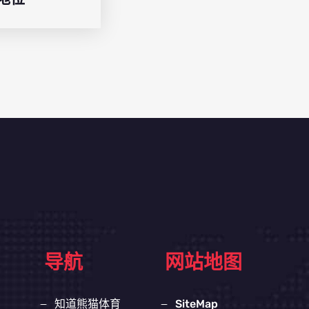
导航
网站地图
知道熊猫体育
SiteMap