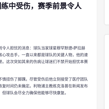
训练中受伤，赛季前景令人
则令人担忧的消息：球队当家球星穆罕默德·萨拉赫
核心攻击手，一直以来都是球队的关键人物，他的速
誉。这次突如其来的伤病让球迷们不禁开始担忧本赛
不慎扭伤了脚踝。尽管受伤后他立刻接受了医疗团队
恢复时间仍未确定。利物浦主教练克洛普在新闻发布
，但球队会尽全力确保他能够尽快康复。