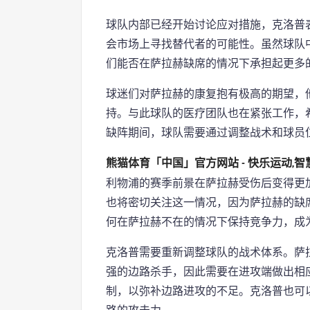
球队内部已经开始讨论应对措施，克洛普
会市场上寻找替代者的可能性。虽然球队
们能否在萨拉赫缺席的情况下承担起更多
球迷们对萨拉赫的康复抱有极高的期望，
持。与此球队的医疗团队也在紧张工作，
缺阵期间，球队需要通过调整战术和球员
熊猫体育「中国」官方网站 - 快乐运动,智
利物浦的赛季前景在萨拉赫受伤后变得更
也将密切关注这一情况，因为萨拉赫的缺
何在萨拉赫不在的情况下保持竞争力，成
克洛普需要重新调整球队的战术体系。萨
强的边路杀手，因此需要在进攻端做出相
制，以弥补边路进攻的不足。克洛普也可