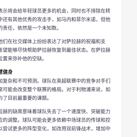
表示将会给年轻球员更多的机会，同时也不排除在转
中还有其他优秀的攻击手，如马内和菲尔米诺，但他
的责任，依然是一个未知数。
他们在社交媒体上纷纷表达了对萨拉赫的祝福和支
希望能够尽快帮助萨拉赫恢复到最佳状态。在萨拉赫
位置来弥补他的空缺。
慧健身
加复杂和不可预测。球队在英超联赛中的竞争对手们
席可能会改变整个联赛的格局。对于利物浦来说，如
为了目前最重要的课题。
拉赫的缺席意味着球队失去了一个速度快、突破能力
应的调整。球队可能会更多依赖中场球员的传球和控
以尝试更多的阵型变化，如改用双前锋战术，增加中