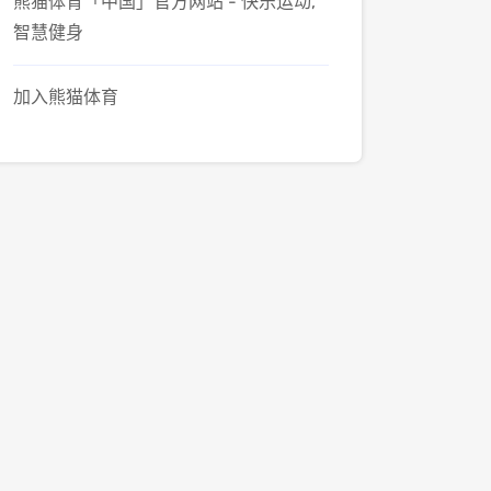
熊猫体育「中国」官方网站 - 快乐运动,
智慧健身
加入熊猫体育