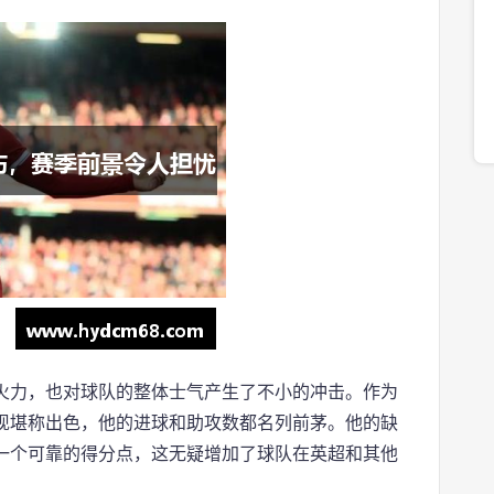
火力，也对球队的整体士气产生了不小的冲击。作为
现堪称出色，他的进球和助攻数都名列前茅。他的缺
一个可靠的得分点，这无疑增加了球队在英超和其他