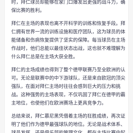
时，拜仁球员却能够在家门口爆发出更强的战斗力，确
保比赛的胜利。
拜仁在主场的表现也离不开科学的训练和恢复手段。拜
仁拥有世界一流的训练设施和医疗团队，这为球员的体
能储备和伤病恢复提供了坚实的保障。每当球员在主场
作战时，他们总能以最佳状态出战，这也就不难理解为
什么拜仁总是在主场大获全胜。
拜仁的主场成绩也得到了整个德甲联赛乃至全欧洲的认
可。无论是联赛中的中下游球队，还是来自欧冠的顶尖
强队，在面对拜仁主场时往往会感到巨大的压力和挑
战。这种强势的主场表现，不仅巩固了拜仁在德甲的霸
主地位，也使他们在欧洲赛场上更具竞争力。
总结来说，拜仁慕尼黑凭借着主场的狂胜成绩，再次证
明了他们作为德甲最强球队的地位。无论是战术体系、
球员发挥，还是俱乐部的管理文化，都在主场比赛中起