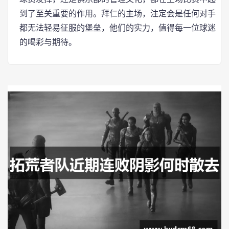
到了至关重要的作用。拜仁的主场，注定会是任何对手
都无法轻易征服的堡垒，他们的实力，值得每一位球迷
的喝彩与期待。