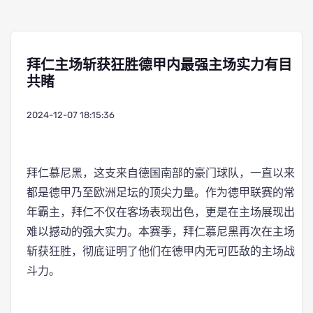
拜仁主场斩获狂胜德甲内最强主场实力有目
共睹
2024-12-07 18:15:36
拜仁慕尼黑，这支来自德国南部的豪门球队，一直以来
都是德甲乃至欧洲足坛的顶尖力量。作为德甲联赛的常
年霸主，拜仁不仅在客场表现出色，更是在主场展现出
难以撼动的强大实力。本赛季，拜仁慕尼黑再次在主场
斩获狂胜，彻底证明了他们在德甲内无可匹敌的主场战
斗力。