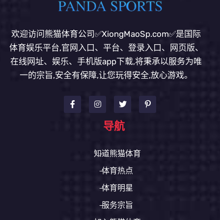
欢迎访问熊猫体育公司✅XiongMaoSp.com✅是国际
体育娱乐平台,官网入口、平台、登录入口、网页版、
在线网址、娱乐、手机版app下载,将秉承以服务为唯
一的宗旨,安全有保障,让您玩得安全,放心游戏。
导航
知道熊猫体育
体育热点
体育明星
服务宗旨