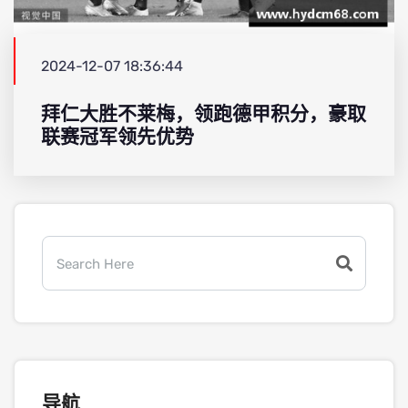
2024-12-07 18:36:44
拜仁大胜不莱梅，领跑德甲积分，豪取
联赛冠军领先优势
导航