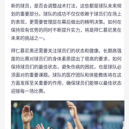
新的球员，是否会调整战术打法，这些都是球队未来规
划的重要部分。球队的成功不仅仅依赖于球员们在场上
的表现，更需要管理层在幕后做出的精明决策。如何在
保持现有优势的同时不断提升实力，将是拜仁慕尼黑在
未来的挑战之一。
拜仁慕尼黑还需要关注球员们的状态和健康。长期高强
度的比赛对球员们的身体素质提出了很高的要求，如何
保持球员们的最佳状态，避免伤病的困扰，也是球队必
须面对的重要课题。球队的医疗团队和体能教练将在这
方面发挥至关重要的作用，确保球员们能够以最佳状态
迎接每一场比赛。