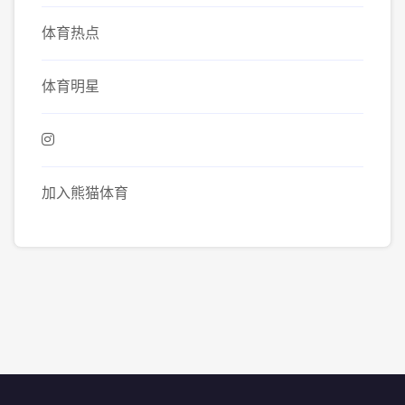
体育热点
体育明星
加入熊猫体育