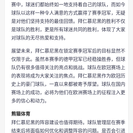
赛中，球迷们都始终如一地支持着自己的球队，而如今
球队以这样一种令人满意的方式赢得了赛季冠军，无疑
是对他们坚持支持的最佳回馈。拜仁慕尼黑的胜利不仅
是球队的胜利，更是所有球迷共同的胜利，体现了大家
对球队的无尽热爱和支持。
展望未来，拜仁慕尼黑在锁定赛季冠军后的目标显然不
仅限于此。虽然本赛季的德甲冠军已经稳操胜券，但球
队仍有很多值得关注的亮点和挑战。球队在欧冠赛场上
的表现将成为大家关注的焦点。拜仁慕尼黑作为欧冠历
史上的豪门球队，一直以来都被寄予厚望。球队在国内
赛场上的成功，必将为他们在欧洲赛场上的征程注入更
多的信心和动力。
熊猫体育
拜仁慕尼黑的阵容建设也值得期待。球队管理层在赛季
结束后将面临如何优化和调整阵容的问题。是否会引进