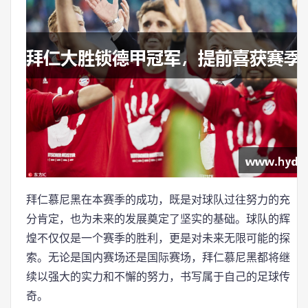
拜仁慕尼黑在本赛季的成功，既是对球队过往努力的充
分肯定，也为未来的发展奠定了坚实的基础。球队的辉
煌不仅仅是一个赛季的胜利，更是对未来无限可能的探
索。无论是国内赛场还是国际赛场，拜仁慕尼黑都将继
续以强大的实力和不懈的努力，书写属于自己的足球传
奇。