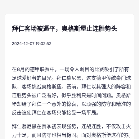
拜仁客场被逼平，奥格斯堡止连胜势头
2024-12-07 19:02:52
在8月的德甲联赛中，一场令人瞩目的比赛吸引了所有
足球爱好者的目光。拜仁慕尼黑，这支德甲传统豪门球
队，客场挑战奥格斯堡。赛前，拜仁以其强大的阵容和
连胜势头被广泛看好，似乎胜利只是时间问题。奥格斯
堡却给了拜仁一个意外的惊喜，以顽强的防守和精准的
反击迫使拜仁在客场只能接受一场平局。
拜仁慕尼黑在赛季初表现强势，连战连胜，不仅攻击火
力十足，而且防守也相当稳固。面对奥格斯堡这样的对