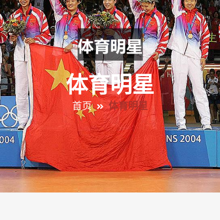
体育明星
首页
体育明星