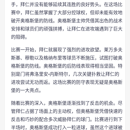
手，拜仁并没有能够延续其连胜的良好势头。在这场比
赛中，拜仁虽然掌握了大部分控球权，但却未能有效地
破开奥格斯堡的防线。奥格斯堡主帅凭借其出色的战术
安排和球员们的顽强拼搏，让拜仁在进攻端遇到了巨大
的阻碍。
比赛一开始，拜仁就展现了强烈的进攻欲望。莱万多夫
斯基、穆勒以及格纳布里等球员不断施压，试图打破奥
格斯堡的防线。奥格斯堡的后防线表现得相当坚固。特
别是门将弗洛里安·内斯特尔，几次关键扑救让拜仁的
进攻尝试无功而返。这场比赛的防守表现无疑是奥格斯
堡的一大亮点。
随着比赛的深入，奥格斯堡逐渐找到了反击的机会。尽
管拜仁占据了场面上的主动权，但奥格斯堡凭借快速的
反击和巧妙的配合多次威胁拜仁的球门。比赛进行到下
半场时，奥格斯堡成功打入一粒进球，虽然这个进球被