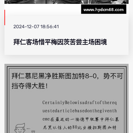
2024-12-07 18:56:41
拜仁客场惜平梅因茨苦尝主场困境