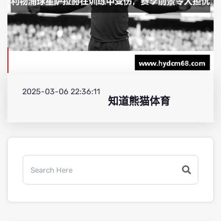
2025-03-06 22:36:11
知道熊猫体育