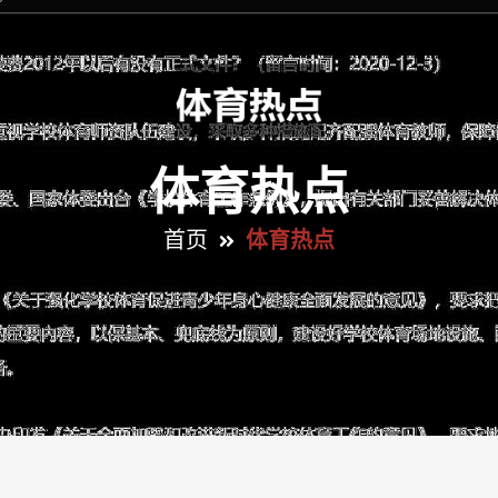
体育热点
首页
体育热点