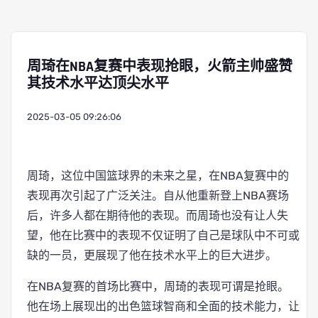
周琦在NBA复赛中表现抢眼，火箭主帅盛赞
其技术水平达顶尖水平
2025-03-05 09:26:06
周琦，这位中国篮球界的未来之星，在NBA复赛中的
表现再次引起了广泛关注。自从他重新登上NBA赛场
后，许多人都在期待他的表现。而周琦也没有让人失
望，他在比赛中的表现不仅证明了自己是球队中不可或
缺的一员，更展现了他在技术水平上的巨大进步。
在NBA复赛的首场比赛中，周琦的表现可谓是抢眼。
他在场上展现出的出色篮球智商和全面的技术能力，让