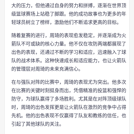
大的压力，但他通过自身的努力和拼搏，逐渐在世界顶
级篮球赛场上站稳了脚跟。他的成功故事也为更多的年
轻球员树立了榜样，激励他们不断追求更高的目标。
随着复赛的进行，周琦的表现愈发稳定，并逐渐成为火
箭队不可或缺的核心力量。他不仅在攻防两端都展现了
出色的表现，还通过不断的学习和适应，迅速融入了球
队的战术体系。这种快速成长和适应能力，也让火箭队
的管理层对周琦的未来充满信心。
在与强队对阵的比赛中，周琦的表现尤为突出。他多次
在比赛的关键时刻挺身而出，凭借精准的投篮和强悍的
防守，为球队赢得了多场胜利。尤其是在对阵顶级球队
时，周琦的出色发挥更是让火箭队在激烈的竞争中占得
先机。他的出色表现不仅赢得了队友和教练的信任，也
引起了其他球队的关注。